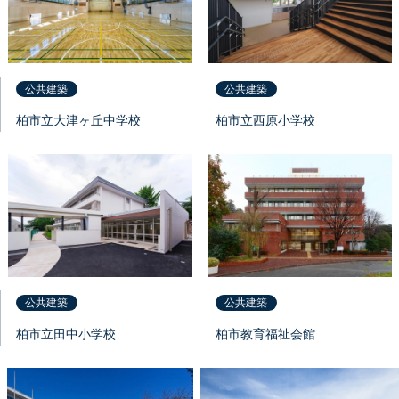
フルオーダー
リフォーム
公共建築
公共建築
分譲住宅
柏市立大津ヶ丘中学校
柏市立西原小学校
公共建築
商業建築
その他
公共建築
公共建築
柏市立田中小学校
柏市教育福祉会館