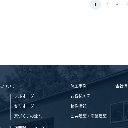
1
2
…
について
施工事例
会社情
フルオーダー
お客様の声
セミオーダー
物件情報
家づくりの流れ
公共建築・商業建築
ム
空間別リフォーム