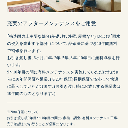
充実のアフターメンテナンスをご用意
｢構造耐力上主要な部分(基礎､柱､外壁､屋根など)｣および｢雨水
の侵入を防止する部分｣について､品確法に基づき10年間無料
で補修を行います｡
お引き渡し後､6ヶ月､1年､2年､5年､8年､10年目に無料点検を行
います｡
9〜10年目の間に有料メンテナンスを実施していただければさ
らに10年間保証を延長｡(※20年保証)長期保証で安心して快適
に暮らしていただけます｡(お引き渡し時にお渡しする保証書は
10年間のものとなります｡)
※20年保証について
お引き渡し後9年目〜10年目の間に､点検・調査､有料メンテナンス工事､
完了確認までを行うことが必要になります｡