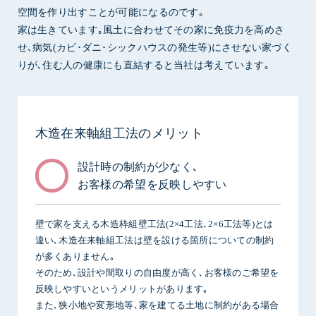
空間を作り出すことが可能になるのです｡
家は生きています｡風土に合わせてその家に免疫力を高めさ
せ､病気(カビ･ダニ･シックハウスの発生等)にさせない家づく
りが､住む人の健康にも直結すると当社は考えています｡
木造在来軸組工法のメリット
設計時の制約が少なく､
お客様の希望を反映しやすい
壁で家を支える木造枠組壁工法(2×4工法､2×6工法等)とは
違い､木造在来軸組工法は壁を設ける箇所についての制約
が多くありません｡
そのため､設計や間取りの自由度が高く､お客様のご希望を
反映しやすいというメリットがあります｡
また､狭小地や変形地等､家を建てる土地に制約がある場合