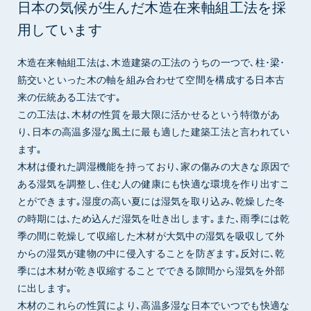
日本の気候が生んだ木造在来軸組工法を採
用しています
木造在来軸組工法は､木造建築の工法のうちの一つで､柱･梁･
筋交いといった木の軸を組み合わせて空間を構成する日本古
来の伝統ある工法です｡
この工法は､木材の性質を最大限に活かせるという特徴があ
り､日本の高温多湿な風土に最も適した建築工法と言われてい
ます｡
木材は優れた調湿機能を持っており､家の傷みの大きな原因で
ある湿気を調整し､住む人の健康にも快適な環境を作り出すこ
とができます｡湿度の高い夏には湿気を取り込み､乾燥した冬
の時期には､ため込んだ湿気を吐き出します｡また､雨季には乾
季の間に乾燥して収縮した木材が大気中の湿気を吸収して外
からの湿気が建物の中に侵入することを防ぎます｡反対に､乾
季には木材が乾き収縮することでできる隙間から湿気を外部
に出します｡
木材のこれらの性質により､高温多湿な日本でいつでも快適な