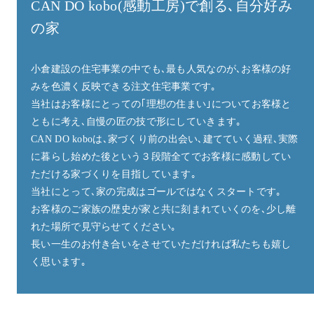
CAN DO kobo(感動工房)で創る､自分好み
の家
小倉建設の住宅事業の中でも､最も人気なのが､お客様の好
みを色濃く反映できる注文住宅事業です｡
当社はお客様にとっての｢理想の住まい｣についてお客様と
ともに考え､自慢の匠の技で形にしていきます｡
CAN DO koboは､家づくり前の出会い､建てていく過程､実際
に暮らし始めた後という３段階全てでお客様に感動してい
ただける家づくりを目指しています｡
当社にとって､家の完成はゴールではなくスタートです｡
お客様のご家族の歴史が家と共に刻まれていくのを､少し離
れた場所で見守らせてください｡
長い一生のお付き合いをさせていただければ私たちも嬉し
く思います｡