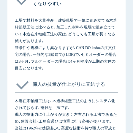
くなりやすい
工場で材料を大量生産し建築現場で一気に組み立てる木造
枠組壁工法に比べると､加工した材料を現場で組み立てて
いく木造在来軸組工法の家は､どうしても工期が長くなる
傾向があります｡
諸条件や規模により異なりますが､CAN DO koboの注文住
宅の場合､一般的な2階建て(3LDK)で､セミオーダーの場合
は3ヶ月､フルオーダーの場合は4ヶ月程度が工期の大体の
目安となります｡
職人の技量が仕上がりに直結する
木造在来軸組工法は､木造枠組壁工法のようにシステム化
されておらず､複雑な工法です｡
職人の技術力に仕上がりが大きく左右される工法であるた
め､建設会社･工務店選びは慎重に行う必要があります｡
当社は1962年の創業以来､高度な技術を持つ職人の育成と