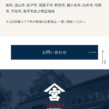
柏市､流山市､松戸市､我孫子市､野田市､鎌ケ谷市､白井市､印西
市､守谷市､取手市及び周辺地域
※上記対象エリア外の地域のお客様は､一度ご相談ください｡
お問い合わせ
TOP