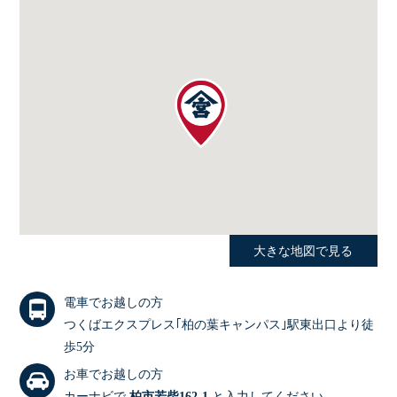
経営理念・代表挨拶
会社概要
沿革・表彰歴
グループ紹介
アクセス
大きな地図で見る
スタッフ紹介
電車でお越しの方
つくばエクスプレス｢柏の葉キャンパス｣駅東出口より徒
採用情報
歩5分
お車でお越しの方
カーナビで
柏市若柴162-1
と入力してください｡