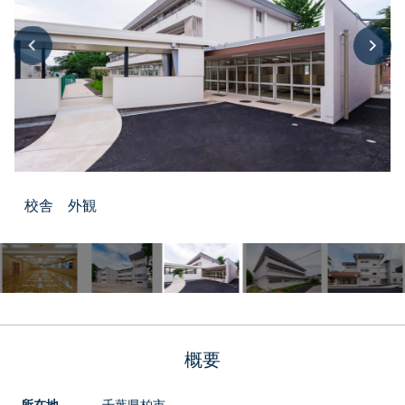
リフォーム
分譲住宅
公共建築
商業建築
校舎 外観
その他
概要