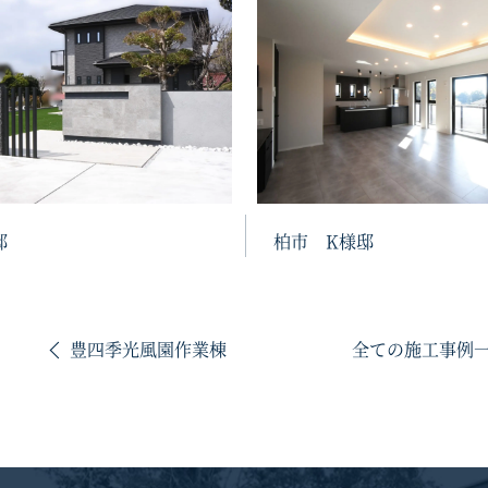
邸
柏市 K様邸
豊四季光風園作業棟
全ての施工事例