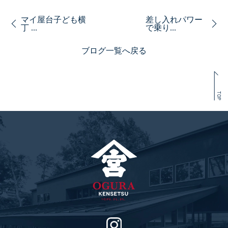
マイ屋台子ども横
差し入れパワー
丁 ...
で乗り...
ブログ一覧へ戻る
TOP