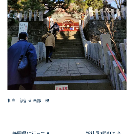
担当：設計企画部 榎
静岡県に行ってき
新社屋2階打ち合